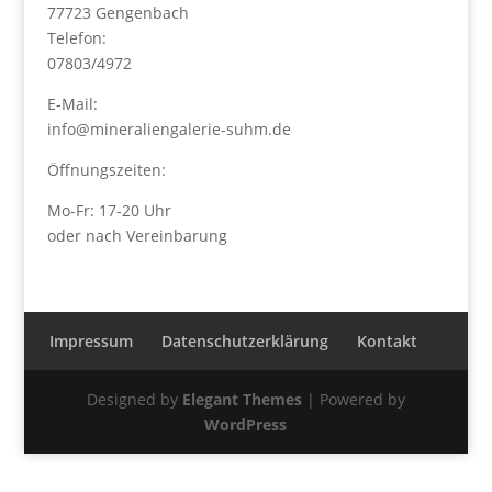
77723 Gengenbach
Telefon:
07803/4972
E-Mail:
info@mineraliengalerie-suhm.de
Öffnungszeiten:
Mo-Fr: 17-20 Uhr
oder nach Vereinbarung
Impressum
Datenschutzerklärung
Kontakt
Designed by
Elegant Themes
| Powered by
WordPress