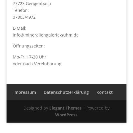
77723 Gengenbach
Telefon:
07803/4972
E-Mail:
info@mineraliengalerie-suhm.de
Öffnungszeiten:
Mo-Fr: 17-20 Uhr
oder nach Vereinbarung
Impressum
Datenschutzerklärung
Kontakt
Designed by
Elegant Themes
| Powered by
WordPress