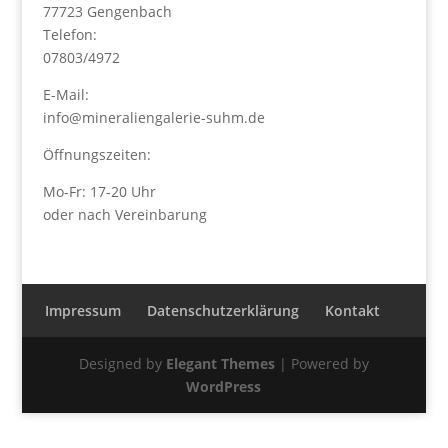
77723 Gengenbach
Telefon:
07803/4972
E-Mail:
info@mineraliengalerie-suhm.de
Öffnungszeiten:
Mo-Fr: 17-20 Uhr
oder nach Vereinbarung
Impressum
Datenschutzerklärung
Kontakt
Designed by
Elegant Themes
| Powered by
WordPress