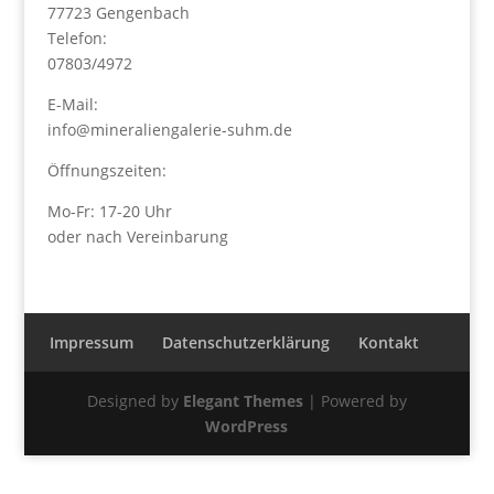
77723 Gengenbach
Telefon:
07803/4972
E-Mail:
info@mineraliengalerie-suhm.de
Öffnungszeiten:
Mo-Fr: 17-20 Uhr
oder nach Vereinbarung
Impressum
Datenschutzerklärung
Kontakt
Designed by
Elegant Themes
| Powered by
WordPress