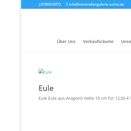
07803/4972
info@mineraliengalerie-suhm.de
Über Uns
Verkaufsräume
Unse
Eule
Eule Eule aus Aragonit Höhe 10 cm für 12,00 € V