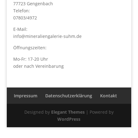
77723 Gengenbach
Telefon:
07803/4972
E-Mail:
info@mineraliengalerie-suhm.de
Öffnungszeiten:
Mo-Fr: 17-20 Uhr
oder nach Vereinbarung
Impressum
Datenschutzerklärung
Kontakt
Designed by
Elegant Themes
| Powered by
WordPress